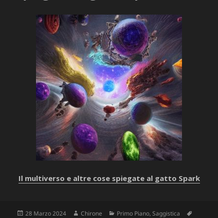
Il multiverso e altre cose spiegate al gatto Spark
Scritto
Autore
Categorie
Tag
28 Marzo 2024
Chirone
Primo Piano
,
Saggistica