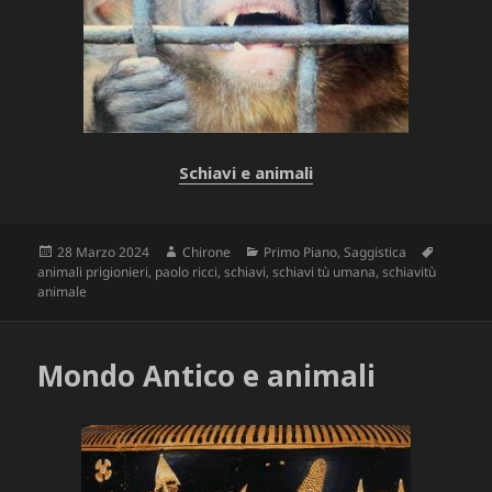
Schiavi e animali
Scritto
Autore
Categorie
Tag
28 Marzo 2024
Chirone
Primo Piano
,
Saggistica
il
animali prigionieri
,
paolo ricci
,
schiavi
,
schiavi tù umana
,
schiavitù
animale
Mondo Antico e animali