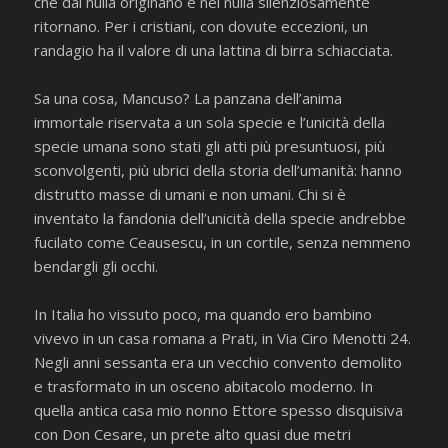
che dal nulla originano e nel nulla silenziosamente
ritornano. Per i cristiani, con dovute eccezioni, un
randagio ha il valore di una lattina di birra schiacciata.
Sa una cosa, Mancuso? La panzana dell’anima
immortale riservata a un sola specie e l’unicità della
specie umana sono stati gli atti più presuntuosi, più
sconvolgenti, più ubrici della storia dell’umanità: hanno
distrutto masse di umani e non umani. Chi si è
inventato la fandonia dell’unicità della specie andrebbe
fucilato come Ceausescu, in un cortile, senza nemmeno
bendargli gli occhi.
In Italia ho vissuto poco, ma quando ero bambino
vivevo in un casa romana a Prati, in Via Ciro Menotti 24.
Negli anni sessanta era un vecchio convento demolito
e trasformato in un osceno abitacolo moderno. In
quella antica casa mio nonno Ettore spesso disquisiva
con Don Cesare, un prete alto quasi due metri