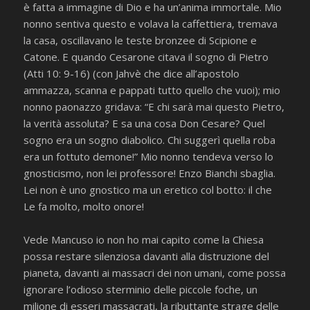
è fatta a immagine di Dio e ha un’anima immortale. Mio
nonno sentiva questo e volava la caffettiera, tremava
la casa, oscillavano le teste bronzee di Scipione e
Catone. E quando Cesarone citava il sogno di Pietro
(Atti 10: 9-16) (con Jahvè che dice all’apostolo
ammazza, scanna e pappati tutto quello che vuoi); mio
nonno paonazzo gridava: “E chi sarà mai questo Pietro,
la verità assoluta? E sa una cosa Don Cesare? Quel
sogno era un sogno diabolico. Chi suggerì quella roba
era un fottuto demone!” Mio nonno tendeva verso lo
gnosticismo, non lei professore! Enzo Bianchi sbaglia.
Lei non è uno gnostico ma un eretico col botto: il che
Le fa molto, molto onore!
Vede Mancuso io non ho mai capito come la Chiesa
possa restare silenziosa davanti alla distruzione del
pianeta, davanti ai massacri dei non umani, come possa
ignorare l’odioso sterminio delle piccole foche, un
milione di esseri massacrati, la ributtante strage delle