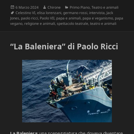
Scritto
Autore
Categorie
6 Marzo 2024
Chirone
Primo Piano
,
Teatro e animali
il
Tag
Celestino VI
,
elisa lorenzani
,
germano rossi
,
intervista
,
Jack
Jones
,
paolo ricci
,
Paolo VII
,
papa e animali
,
papa e veganismo
,
papa
vegano
,
religione e animali
,
spettacolo teatrale
,
teatro e animali
“La Baleniera” di Paolo Ricci
La Baleniera
: una sceneggiatura che doveva diventare