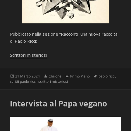
Pubblicato nella sezione “
Racconti
” una nuova raccolta
di Paolo Ricci:
Scrittori misteriosi
Scritto
Autore
Categorie
Tag
21 Marzo 2024
Chirone
Primo Piano
paolo ricci
,
il
scritti paolo ricci
,
scrittori misteriosi
Intervista al Papa vegano