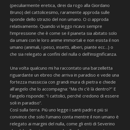
(peculiarmente eretica, direi da rogo alla Giordano
Bruno) del cattolicesimo, raramente approda sulle
sponde dello strazio del non umano. O ci approda
relativamente. Quando vi leggo ricavo sempre
l’impressione che è come se il pianeta sia abitato solo
da umani con le loro anime immortali e non esista il non
umano (animali, i pesci, insetti, alberi, piante ecc…) o
che sia relegato ai confini del nulla o dell’insignificanza.
Una volta qualcuno mi ha raccontato una barzelletta
riguardante un ebreo che arriva in paradiso e vede una
fortezza massiccia con grandi mura di pietra e chiede
all’angelo che lo accompagna: “Ma chi c’è là dentro?” E
l’angelo risponde: “I cattolici, perché credono di essere
soli in paradiso”.
Così sulla terra. Più uno legge i santi padri e più si
convince che solo l’umano conta mentre il non umano è
relegato ai margini del nulla, come gli enti di Severino