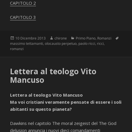
CAPITOLO 2
CAPITOLO 3
Scritto
Autore
Categorie
Tag
10 Dicembre 2013
chirone
Primo Piano
,
Romanzi
il
massimo tettamanti
,
olocausto perpetuo
,
paolo ricci
,
ricci
,
romanzi
Lettera al teologo Vito
Mancuso
Lettera al teologo Vito Mancuso
Ma voi cristiani veramente pensate di essere i soli
abitanti su questo pianeta?
Dawkins nel capitolo The moral zeigeist del The God
delusion annuncia i nuovi dieci comandamenti