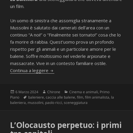
un film.
Un uomo di sinistra che assomiglia stranamente a
Mussolini è salutato dai camerati dell’area con un
continuo “A noi!” o “Finalmente sei tornato!” cosa che lo
fa morire di rabbia. Quest’uomo prova un profondo
rispetto per gli animali e un particolare amore per le
balene. Soffre moltissimo nel vederle arpionate e
massacrate. Vive in un contesto familiare ostile.
“La Baleniera” di Paolo Ricci
Continua a leggere
Scritto
Autore
Categorie
6 Marzo 2024
Chirone
Cinema e animali
,
Primo
il
Tag
Piano
baleniere
,
caccia alle balene
,
film
,
film animalista
,
la
baleniera
,
mussolini
,
paolo ricci
,
sceneggiatura
L’Olocausto perpetuo: i primi