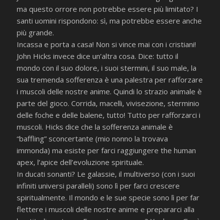
ma questo orrore non potrebbe essere più limitato? I
santi uomini rispondono: sì, ma potrebbe essere anche
più grande.
Incassa e porta a casa! Non si vince mai con i cristiani!
John Hicks invece dice un’altra cosa. Dice: tutto il
mondo con il suo dolore, i suoi stermini, il suo male, la
sua tremenda sofferenza è una palestra per rafforzare
i muscoli delle nostre anime. Quindi lo strazio animale è
parte del gioco. Corrida, macelli, vivisezione, sterminio
delle foche e delle balene, tutto! Tutto per rafforzarci i
muscoli. Hicks dice che la sofferenza animale è
“baffling” sconcertante (mio nonno la trovava
immonda) ma esiste per farci raggiungere the human
apex, l’apice dell’evoluzione spirituale.
In ducati sonanti? Le galassie, il multiverso (con i suoi
infiniti universi paralleli) sono lì per farci crescere
spiritualmente. Il mondo e le sue specie sono lì per far
flettere i muscoli delle nostre anime e prepararci alla