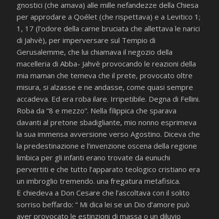
gnostici (che amava) alle mille nefandezze della Chiesa
per approdare a Qoélet (che rispettava) e a Levitico 1;
1, 17 (l’odore della carne bruciata che allettava le narici
di Jahvè), per imperversare sul Tempio di
Gerusalemme, che lui chiamava il negozio della
macelleria di Abba- Jahvè provocando le reazioni della
mia maman che temeva che il prete, provocato oltre
misura, si alzasse e ne andasse, come quasi sempre
accadeva. Ed era roba ilare. Irripetibile. Degna di Fellini.
Roba da “8 e mezzo”. Nella filippica che sparava
davanti al pretone sbadigliante, mio nonno esprimeva
la sua immensa avversione verso Agostino. Diceva che
la predestinazione e l’invenzione oscena della regione
limbica per gli infanti erano trovate da eunuchi
pervertiti e che tutto l’apparato teologico cristiano era
un imbroglio tremendo. una fregatura metafisica.
E chiedeva a Don Cesare che l’ascoltava con il solito
sorriso beffardo: “ Mi dica lei se un Dio d’amore può
aver provocato le estinzioni di massa o un diluvio