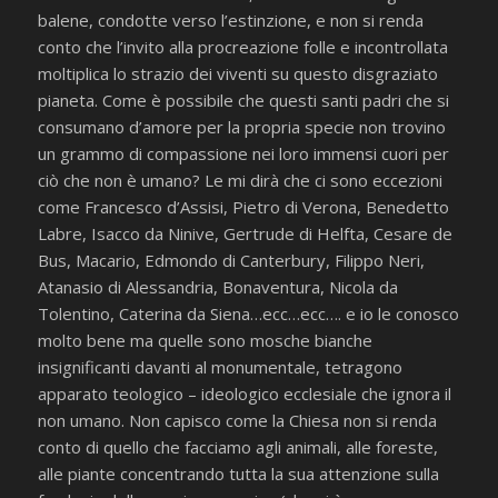
balene, condotte verso l’estinzione, e non si renda
conto che l’invito alla procreazione folle e incontrollata
moltiplica lo strazio dei viventi su questo disgraziato
pianeta. Come è possibile che questi santi padri che si
consumano d’amore per la propria specie non trovino
un grammo di compassione nei loro immensi cuori per
ciò che non è umano? Le mi dirà che ci sono eccezioni
come Francesco d’Assisi, Pietro di Verona, Benedetto
Labre, Isacco da Ninive, Gertrude di Helfta, Cesare de
Bus, Macario, Edmondo di Canterbury, Filippo Neri,
Atanasio di Alessandria, Bonaventura, Nicola da
Tolentino, Caterina da Siena…ecc…ecc…. e io le conosco
molto bene ma quelle sono mosche bianche
insignificanti davanti al monumentale, tetragono
apparato teologico – ideologico ecclesiale che ignora il
non umano. Non capisco come la Chiesa non si renda
conto di quello che facciamo agli animali, alle foreste,
alle piante concentrando tutta la sua attenzione sulla