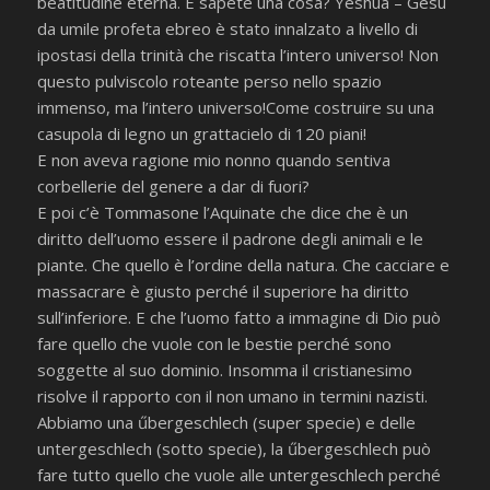
beatitudine eterna. E sapete una cosa? Yeshua – Gesù
da umile profeta ebreo è stato innalzato a livello di
ipostasi della trinità che riscatta l’intero universo! Non
questo pulviscolo roteante perso nello spazio
immenso, ma l’intero universo!Come costruire su una
casupola di legno un grattacielo di 120 piani!
E non aveva ragione mio nonno quando sentiva
corbellerie del genere a dar di fuori?
E poi c’è Tommasone l’Aquinate che dice che è un
diritto dell’uomo essere il padrone degli animali e le
piante. Che quello è l’ordine della natura. Che cacciare e
massacrare è giusto perché il superiore ha diritto
sull’inferiore. E che l’uomo fatto a immagine di Dio può
fare quello che vuole con le bestie perché sono
soggette al suo dominio. Insomma il cristianesimo
risolve il rapporto con il non umano in termini nazisti.
Abbiamo una űbergeschlech (super specie) e delle
untergeschlech (sotto specie), la űbergeschlech può
fare tutto quello che vuole alle untergeschlech perché