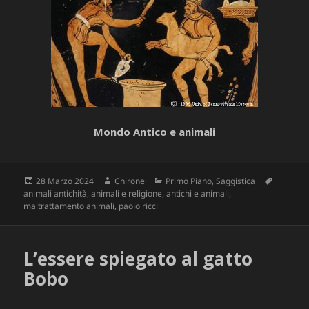
Mondo Antico e animali
Scritto
Autore
Categorie
Tag
28 Marzo 2024
Chirone
Primo Piano
,
Saggistica
il
animali antichità
,
animali e religione
,
antichi e animali
,
maltrattamento animali
,
paolo ricci
L’essere spiegato al gatto
Bobo