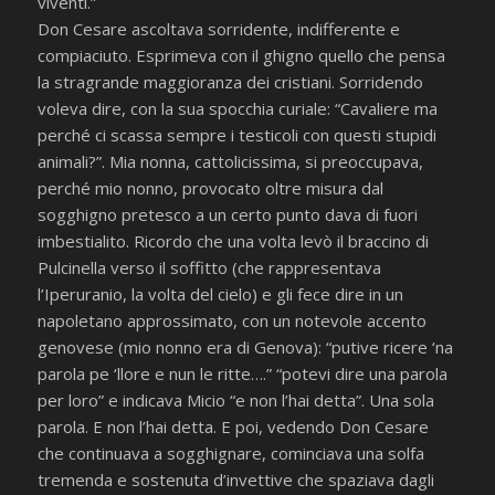
viventi.”
Don Cesare ascoltava sorridente, indifferente e
compiaciuto. Esprimeva con il ghigno quello che pensa
la stragrande maggioranza dei cristiani. Sorridendo
voleva dire, con la sua spocchia curiale: “Cavaliere ma
perché ci scassa sempre i testicoli con questi stupidi
animali?”. Mia nonna, cattolicissima, si preoccupava,
perché mio nonno, provocato oltre misura dal
sogghigno pretesco a un certo punto dava di fuori
imbestialito. Ricordo che una volta levò il braccino di
Pulcinella verso il soffitto (che rappresentava
l’Iperuranio, la volta del cielo) e gli fece dire in un
napoletano approssimato, con un notevole accento
genovese (mio nonno era di Genova): “putive ricere ‘na
parola pe ‘llore e nun le ritte….” “potevi dire una parola
per loro” e indicava Micio “e non l’hai detta”. Una sola
parola. E non l’hai detta. E poi, vedendo Don Cesare
che continuava a sogghignare, cominciava una solfa
tremenda e sostenuta d’invettive che spaziava dagli