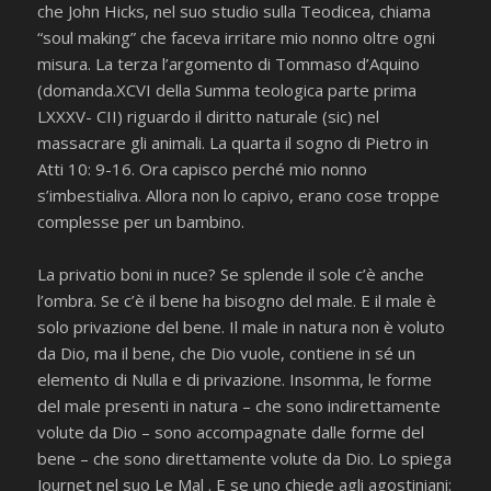
che John Hicks, nel suo studio sulla Teodicea, chiama
“soul making” che faceva irritare mio nonno oltre ogni
misura. La terza l’argomento di Tommaso d’Aquino
(domanda.XCVI della Summa teologica parte prima
LXXXV- CII) riguardo il diritto naturale (sic) nel
massacrare gli animali. La quarta il sogno di Pietro in
Atti 10: 9-16. Ora capisco perché mio nonno
s’imbestialiva. Allora non lo capivo, erano cose troppe
complesse per un bambino.
La privatio boni in nuce? Se splende il sole c’è anche
l’ombra. Se c’è il bene ha bisogno del male. E il male è
solo privazione del bene. Il male in natura non è voluto
da Dio, ma il bene, che Dio vuole, contiene in sé un
elemento di Nulla e di privazione. Insomma, le forme
del male presenti in natura – che sono indirettamente
volute da Dio – sono accompagnate dalle forme del
bene – che sono direttamente volute da Dio. Lo spiega
Journet nel suo Le Mal . E se uno chiede agli agostiniani: