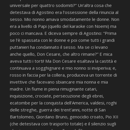
universale per quattro sodomiti?” Un’altra cosa che
detestava di Agostino era l’ossessione della rinuncia al
sesso. Mio nonno amava smodatamente le donne. Non
era a livello di Papi (quello del karaoke con Noemi) ma
poco ci mancava. E diceva sempre di Agostino: “Prima
se l’è spassata con le donne e poi come tutti i grandi
puttanieri ha condannato il sesso. Ma se ci levano
anche quello, Don Cesare, che altro rimane?” E mica
aveva tutti i torti! Ma Don Cesare esaltava la castità e
continuava a sogghignare e mio nonno si inviperiva; e,
rosso in faccia per la collera, produceva un torrente di
invettive che facevano sbiancare mia nonna e mia
madre. Un fiume in piena rimuginante catari,
inquisizione, crociate, persecuzione degli ebrei,
ecatombe per la conquista dell’America, valdesi, roghi
delle streghe, guerra dei trent’anni, notte di San
Bartolomeo, Giordano Bruno, genocidio croato, Pio XII
(che detestava con trasporto totale) e il silenzio sugli