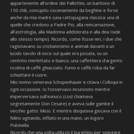
appartenente all’ordine dei Pallottini, un baritono di
150 chili, concupito oscenamente da beghine e forse
anche da mia madre (una cattopagana classica: una di
quelle che credono a Padre Pio, alla reincarnazione,
all’astrologia, alla Madonna addolorata e alla dea Iside
allo stesso tempo). Ricordo, come fosse ieri, i due che
ragionavano su cristianesimo e animali davanti a un
lucido tavolo di noce sul quale era posata, su un
centrino merlettato e bianco, una caffettiera d’argento
ricolma di caffè ghiacciato. Fumo e caffè roba da far
schiattare il cuore.
Mio nonno venerava Schopenhauer e citava i Colloqui in
ogni occasione. Io l’osservavo incuriosito mentre
imperversava sull’eunuco (così chiamava
segretamente Don Cesare) e aveva sulle gambe il
vecchio gatto: Micio. E mentre disquisiva giocava con il
felino agitando, infilato in una mano, un logoro
Pulcinella.
Ricordo che una volta utilizzò il burattino per spiegare