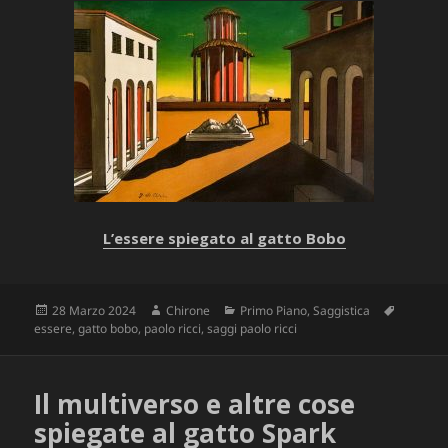
L’essere spiegato al gatto Bobo
Scritto
Autore
Categorie
Tag
28 Marzo 2024
Chirone
Primo Piano
,
Saggistica
il
essere
,
gatto bobo
,
paolo ricci
,
saggi paolo ricci
Il multiverso e altre cose
spiegate al gatto Spark