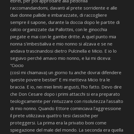
ebrei, per poi approdare alla pedofilia
raccomandandomi, davanti al prete sorridente e alle
due donne pallide e imbarazzate, di raccogliere
sempre il sapone, durante la doccia dopo le partite di
calcio organizzate dai Pallottini, con le ginocchia
piegate e mai con le gambe dritte. A quel punto mia
nonna s’imbestialiva e mio nonno si alzava e se ne
andava trascinandosi dietro Pulcinella e Micio. E io lo
seguivo perché amavo mio nonno, e lui mi diceva:
“Ciocio
(così mi chiamava) un giorno tu anche dovrai difendere
queste povere bestie!” E mi metteva Micio tra le
braccia. E io, nei miei limiti angusti, l’ho fatto. Devo dire
che Don Cesare dopo i primi attacchi si era preparato
teologicamente per rintuzzare con risolutezza l’assalto
di mio nonno. Quando Ettore cominciava l’aggressione
il prete utilizzava quattro tesi classiche per
proteggersi. La prima era la privatio boni come
spiegazione del male del mondo. La seconda era quella