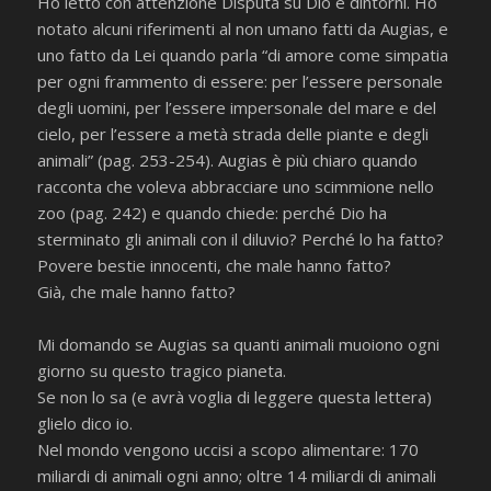
Ho letto con attenzione Disputa su Dio e dintorni. Ho
notato alcuni riferimenti al non umano fatti da Augias, e
uno fatto da Lei quando parla “di amore come simpatia
per ogni frammento di essere: per l’essere personale
degli uomini, per l’essere impersonale del mare e del
cielo, per l’essere a metà strada delle piante e degli
animali” (pag. 253-254). Augias è più chiaro quando
racconta che voleva abbracciare uno scimmione nello
zoo (pag. 242) e quando chiede: perché Dio ha
sterminato gli animali con il diluvio? Perché lo ha fatto?
Povere bestie innocenti, che male hanno fatto?
Già, che male hanno fatto?
Mi domando se Augias sa quanti animali muoiono ogni
giorno su questo tragico pianeta.
Se non lo sa (e avrà voglia di leggere questa lettera)
glielo dico io.
Nel mondo vengono uccisi a scopo alimentare: 170
miliardi di animali ogni anno; oltre 14 miliardi di animali