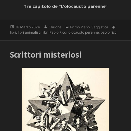
Tre capitolo de “L’olocausto perenne”
Scritto
Autore
Categorie
Tag
28 Marzo 2024
Chirone
Primo Piano
,
Saggistica
il
libri
,
libri animalisti
,
libri Paolo Ricci
,
olocausto perenne
,
paolo ricci
Scrittori misteriosi