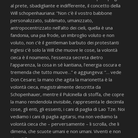
al prete, sbadigliante e indifferente, il concetto della
Will schopenhauriana: “Non c’è il vostro babbone
personalizzato, sublimato, umanizzato,
antropocentrizzato nell’alto dei cieli, quella è una
fandonia, una pia frode, un imbroglio voluto e non
voluto, non c’è il gentleman barbuto dei protestanti
inglesi c’è solo la Will che muove le cose, la volontà
cieca è il noumeno, l’essenza secreta dietro
l’apparenza, la cosa in sé kantiana, l’energia oscura e
tremenda che tutto muove…” e aggiungeva: “… vede
Don Cesare; la mano che agita la marionetta è la
volontà cieca, magistralmente descritta da
Schopenhauer, mentre il Pulcinella di stoffa, che copre
la mano rendendola invisibile, rappresenta le diecimila
cose, gli enti, gli essenti, i cani di paglia di Lao Tze. Noi
vediamo i cani di paglia agitarsi, ma non vediamo la
volontà cieca che – perversamente – li scrolla, che li
dimena, che scuote umani e non umani. Viventi e non