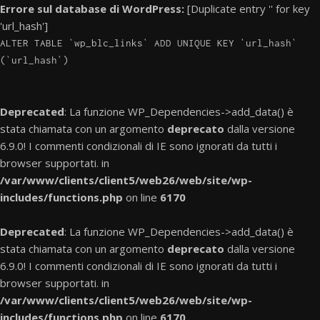
Errore sul database di WordPress:
[Duplicate entry '' for key
'url_hash']
ALTER TABLE `wp_blc_links` ADD UNIQUE KEY `url_hash`
(`url_hash`)
Deprecated
: La funzione WP_Dependencies->add_data() è
stata chiamata con un argomento
deprecato
dalla versione
6.9.0! I commenti condizionali di IE sono ignorati da tutti i
browser supportati. in
/var/www/clients/client5/web26/web/site/wp-
includes/functions.php
on line
6170
Deprecated
: La funzione WP_Dependencies->add_data() è
stata chiamata con un argomento
deprecato
dalla versione
6.9.0! I commenti condizionali di IE sono ignorati da tutti i
browser supportati. in
/var/www/clients/client5/web26/web/site/wp-
includes/functions.php
on line
6170