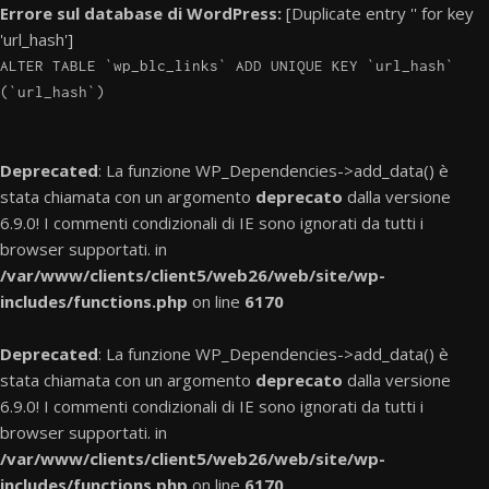
Errore sul database di WordPress:
[Duplicate entry '' for key
'url_hash']
ALTER TABLE `wp_blc_links` ADD UNIQUE KEY `url_hash`
(`url_hash`)
Deprecated
: La funzione WP_Dependencies->add_data() è
stata chiamata con un argomento
deprecato
dalla versione
6.9.0! I commenti condizionali di IE sono ignorati da tutti i
browser supportati. in
/var/www/clients/client5/web26/web/site/wp-
includes/functions.php
on line
6170
Deprecated
: La funzione WP_Dependencies->add_data() è
stata chiamata con un argomento
deprecato
dalla versione
6.9.0! I commenti condizionali di IE sono ignorati da tutti i
browser supportati. in
/var/www/clients/client5/web26/web/site/wp-
includes/functions.php
on line
6170