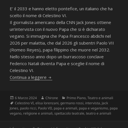
E’ il 2033 e hanno eletto pontefice, un italiano che ha
scelto il nome di Celestino VI.
Il giornalista americano della CNN Jack Jones ottiene
un’intervista con il nuovo Papa che si è dichiarato
vegano. Si immagina che Papa Francesco abdichi nel
2026 per malattia, che dal 2026 gli subentri Paolo VII
(Romeo Reyes), papa filippino che muore nel 2032.
Nello stesso anno dopo un burrascoso conclave
Federico Natali diventa Papa e sceglie il nome di
Celestino VI.
Intervista al Papa vegano
Continua a leggere
Scritto
Autore
Categorie
6 Marzo 2024
Chirone
Primo Piano
,
Teatro e animali
il
Tag
Celestino VI
,
elisa lorenzani
,
germano rossi
,
intervista
,
Jack
Jones
,
paolo ricci
,
Paolo VII
,
papa e animali
,
papa e veganismo
,
papa
vegano
,
religione e animali
,
spettacolo teatrale
,
teatro e animali