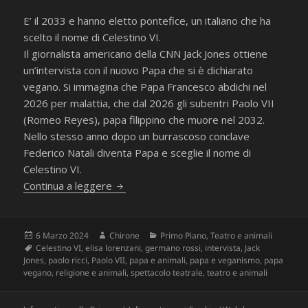
E’ il 2033 e hanno eletto pontefice, un italiano che ha
scelto il nome di Celestino VI.
Il giornalista americano della CNN Jack Jones ottiene
un’intervista con il nuovo Papa che si è dichiarato
vegano. Si immagina che Papa Francesco abdichi nel
2026 per malattia, che dal 2026 gli subentri Paolo VII
(Romeo Reyes), papa filippino che muore nel 2032.
Nello stesso anno dopo un burrascoso conclave
Federico Natali diventa Papa e sceglie il nome di
Celestino VI.
Intervista al Papa vegano
Continua a leggere
Scritto
Autore
Categorie
6 Marzo 2024
Chirone
Primo Piano
,
Teatro e animali
il
Tag
Celestino VI
,
elisa lorenzani
,
germano rossi
,
intervista
,
Jack
Jones
,
paolo ricci
,
Paolo VII
,
papa e animali
,
papa e veganismo
,
papa
vegano
,
religione e animali
,
spettacolo teatrale
,
teatro e animali