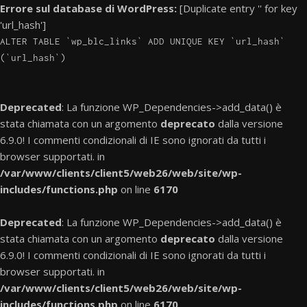
Errore sul database di WordPress:
[Duplicate entry '' for key
'url_hash']
ALTER TABLE `wp_blc_links` ADD UNIQUE KEY `url_hash`
(`url_hash`)
Deprecated
: La funzione WP_Dependencies->add_data() è
stata chiamata con un argomento
deprecato
dalla versione
6.9.0! I commenti condizionali di IE sono ignorati da tutti i
browser supportati. in
/var/www/clients/client5/web26/web/site/wp-
includes/functions.php
on line
6170
Deprecated
: La funzione WP_Dependencies->add_data() è
stata chiamata con un argomento
deprecato
dalla versione
6.9.0! I commenti condizionali di IE sono ignorati da tutti i
browser supportati. in
/var/www/clients/client5/web26/web/site/wp-
includes/functions.php
on line
6170