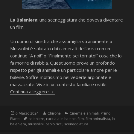
La Baleniera
: una sceneggiatura che doveva diventare
un film.
Un uomo di sinistra che assomiglia stranamente a
Mussolini è salutato dai camerati dell’area con un
continuo “A noi!” o “Finalmente sei tornato!” cosa che lo
fa morire di rabbia. Quest’uomo prova un profondo
rispetto per gli animali e un particolare amore per le
balene. Soffre moltissimo nel vederle arpionate e
massacrate. Vive in un contesto familiare ostile.
“La Baleniera” di Paolo Ricci
Continua a leggere
Scritto
Autore
Categorie
6 Marzo 2024
Chirone
Cinema e animali
,
Primo
il
Tag
Piano
baleniere
,
caccia alle balene
,
film
,
film animalista
,
la
baleniera
,
mussolini
,
paolo ricci
,
sceneggiatura