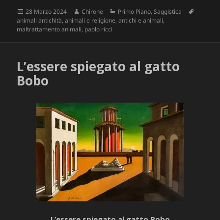
Scritto
Autore
Categorie
Tag
28 Marzo 2024
Chirone
Primo Piano
,
Saggistica
il
animali antichità
,
animali e religione
,
antichi e animali
,
maltrattamento animali
,
paolo ricci
L’essere spiegato al gatto
Bobo
L’essere spiegato al gatto Bobo