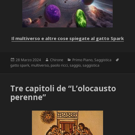
Il multiverso e altre cose spiegate al gatto Spark
Scritto
Autore
Categorie
Tag
28 Marzo 2024
Chirone
Primo Piano
,
Saggistica
il
gatto spark
,
multiverso
,
paolo ricci
,
saggio
,
saggistica
Tre capitoli de “L’olocausto
perenne”