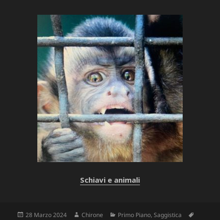
Schiavi e animali
Scritto
Autore
Categorie
Tag
28 Marzo 2024
Chirone
Primo Piano
,
Saggistica