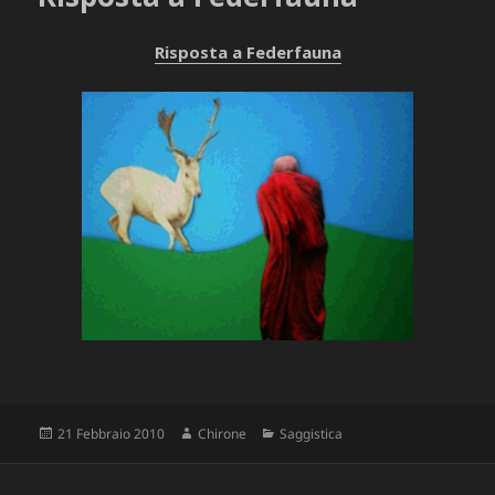
Risposta a Federfauna
Scritto
Autore
Categorie
21 Febbraio 2010
Chirone
Saggistica
il