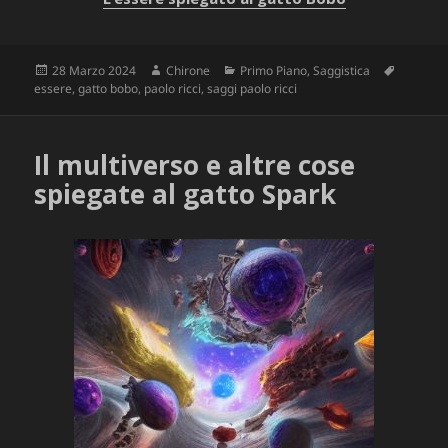
Scritto
Autore
Categorie
Tag
28 Marzo 2024
Chirone
Primo Piano
,
Saggistica
il
essere
,
gatto bobo
,
paolo ricci
,
saggi paolo ricci
Il multiverso e altre cose
spiegate al gatto Spark