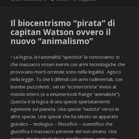
il
Il biocentrismo “pirata” di
capitan Watson ovvero il
nuovo “animalismo”
• La logica, la razionalità “specista” la conosciamo: io
che massacro esseri inermi con armi tecnologiche che
provocano morti orrende sono nella legalità . Agisco
nella legge. Tu che li difendi con armi rudimentali, con
bombe puzzolenti , sei un “ecoterrorista” inviso al
mondo intero (e a innumerevoli frange “animaliste”).
Questa è la logica di una specie spietatamente
egemone sul pianeta. Una specie “nazista” verso le
altre specie. Una specie che ha ideato un apparato
giuridico – teologico – filosofico – scientifico che
giustifica il massacro perenne del non umano. Una
specie che ha innalzato la mistificazione come una