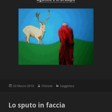
Scritto
Autore
Categorie
20 Marzo 2010
Chirone
Saggistica
il
Lo sputo in faccia