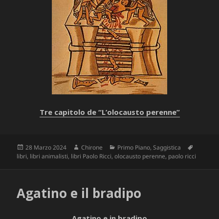
Tre capitolo de “L’olocausto perenne”
Scritto
Autore
Categorie
Tag
28 Marzo 2024
Chirone
Primo Piano
,
Saggistica
il
libri
,
libri animalisti
,
libri Paolo Ricci
,
olocausto perenne
,
paolo ricci
Agatino e il bradipo
Agatino e in bradipo