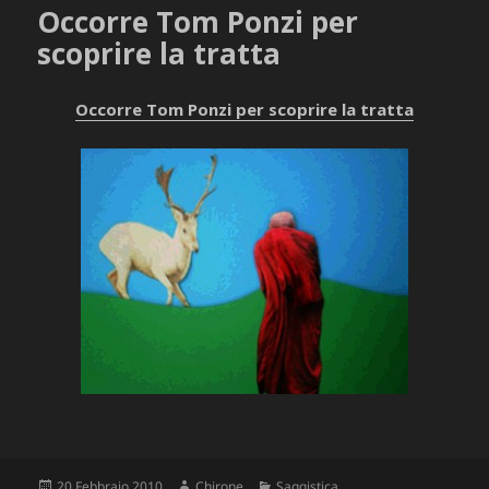
Occorre Tom Ponzi per
scoprire la tratta
Occorre Tom Ponzi per scoprire la tratta
Scritto
Autore
Categorie
20 Febbraio 2010
Chirone
Saggistica