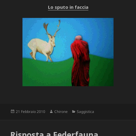
Lo sputo in faccia
Scritto
Autore
Categorie
21 Febbraio 2010
Chirone
Saggistica
il
Risposta a Federfauna