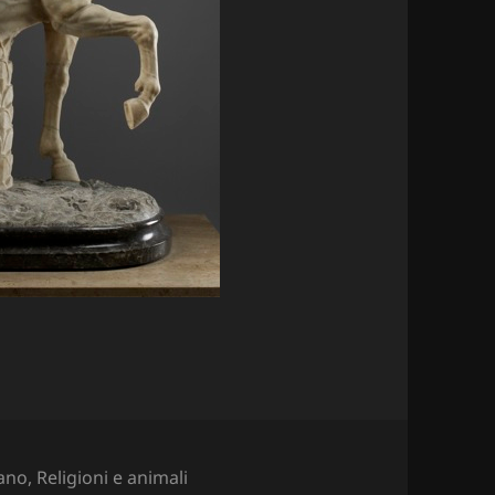
e
iano
,
Religioni e animali