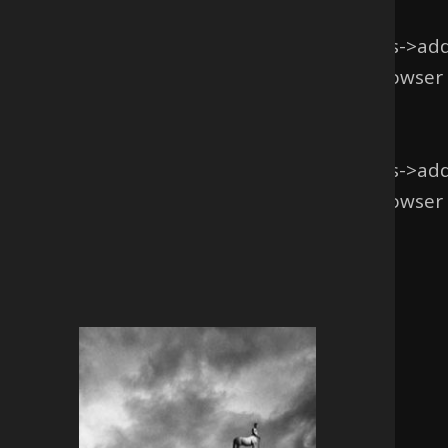
Deprecated
: La funzione WP_Dependencies->add
condizionali di IE sono ignorati da tutti i browser
6170
Deprecated
: La funzione WP_Dependencies->add
condizionali di IE sono ignorati da tutti i browser
6170