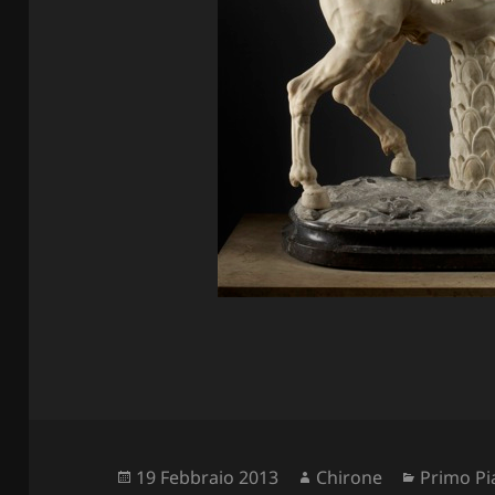
Scritto
Autore
Categori
19 Febbraio 2013
Chirone
Primo P