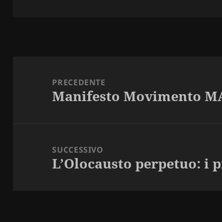
il
Navigazione
articoli
PRECEDENTE
Manifesto Movimento M
Articolo
precedente:
SUCCESSIVO
L’Olocausto perpetuo: i p
Articolo
successivo: