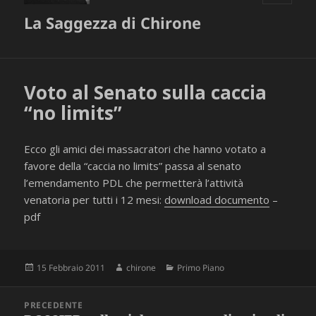
MENU
La Saggezza di Chirone
E
WIDGET
Voto al Senato sulla caccia
“no limits”
Ecco gli amici dei massacratori che hanno votato a
favore della “caccia no limits” passa al senato
l’emendamento PDL che permetterà l’attività
venatoria per tutti i 12 mesi:
download documento
–
pdf
Scritto
Autore
Categorie
15 Febbraio 2011
chirone
Primo Piano
il
Navigazione
PRECEDENTE
articoli