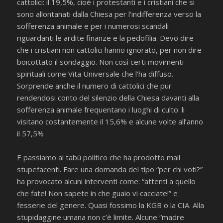
cattolici: il 19,5%, cioè i protestanti e i cristiani che si
sono allontanati dalla Chiesa per l’indifferenza verso la
sofferenza animale e per i numerosi scandali
riguardanti le ardite finanze e la pedofilia. Devo dire
che i cristiani non cattolici hanno ignorato, per non dire
boicottato il sondaggio. Non così certi movimenti
spirituali come Vita Universale che l’ha diffuso.
Sorprende anche il numero di cattolici che pur
rendendosi conto del silenzio della Chiesa davanti alla
sofferenza animale frequentano i luoghi di culto: li
visitano costantemente il 15,6% e alcune volte all’anno
il 57,5%
E passiamo al tabù politico che ha prodotto mail
stupefacenti. Fare una domanda del tipo “per chi voti?”
ha provocato alcuni interventi come: “attenti a quello
che fate! Non sapete in che guaio vi cacciate!” e
fesserie del genere. Quasi fossimo la KGB o la CIA. Alla
stupidaggine umana non c’è limite. Alcune “madre