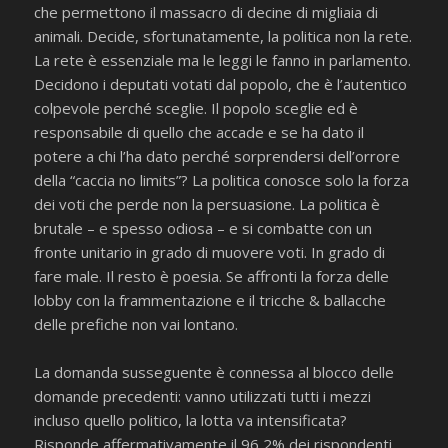
che permettono il massacro di decine di migliaia di
animali. Decide, sfortunatamente, la politica non la rete.
La rete è essenziale ma le leggi le fanno in parlamento.
Decidono i deputati votati dal popolo, che è l’autentico
colpevole perché sceglie. Il popolo sceglie ed è
responsabile di quello che accade e se ha dato il
potere a chi l’ha dato perché sorprendersi dell’orrore
della “caccia no limits”? La politica conosce solo la forza
dei voti che perde non la persuasione. La politica è
brutale – e spesso odiosa – e si combatte con un
fronte unitario in grado di muovere voti. In grado di
fare male. Il resto è poesia. Se affronti la forza delle
lobby con la frammentazione e il tricche & ballacche
delle prefiche non vai lontano.
La domanda susseguente è connessa al blocco delle
domande precedenti: vanno utilizzati tutti i mezzi
incluso quello politico, la lotta va intensificata?
Risponde affermativamente il 96,2% dei rispondenti.