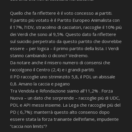
Quello che fa riflettere è il voto concesso ai partiti.
Il partito più votato è il Partito Europeo Animalista con
il 17%, l’IDV, stracolmo di cacciatori, raccoglie il 10% più
dei Verdi che sono al 9,5%. Questo dato fa riflettere
sul suicidio perpetrato da questo partito che dovrebbe
essere – per logica – il primo partito della lista. I Verdi
stanno cambiando ci dicono? Vedremo.
Da notare anche il misero numero di consensi che
raccolgono il Centro (2,4) e i grandi partiti.
Il PD raccoglie uno striminzito 5,8, il PDL un abissale
0,8. Amano la caccia e pagano
Tra Vendola e Rifondazione siamo all’11,2% . Forza
Nuova – un dato che sorprende – raccoglie più di UDC,
PDL e API messi insieme. La Lega che raccoglie più del
PD ( 6,7%): manterrà questo alto consenso dopo
essere stata la forza trainante dell’infame, impudente
“caccia non limits”?