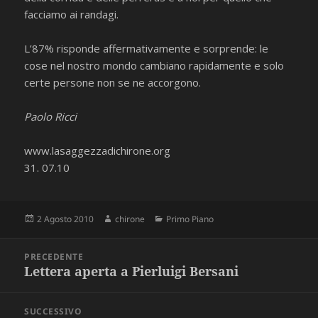
facciamo ai randagi.
L’87% risponde affermativamente e sorprende: le
cose nel nostro mondo cambiano rapidamente e solo
certe persone non se ne accorgono.
Paolo Ricci
www.lasaggezzadichirone.org
31. 07.10
Scritto
Autore
Categorie
2 Agosto 2010
chirone
Primo Piano
il
Navigazione
PRECEDENTE
articoli
Lettera aperta a Pierluigi Bersani
Articolo
precedente:
SUCCESSIVO