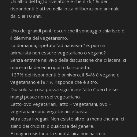
Un altro dettaglio rivelatore è che il 76,1% dei
rispondenti è attivo nella lotta di liberazione animale
dai 5 ai 10 anni.
Uno dei grandi punti oscuri che il sondaggio chiarisce è
il dilemma del vegetarismo.
La domanda, ripetuta “ad nauseam” è: può un
animalista non essere vegetariano o vegano?
Senza entrare nel vivo della discussione che ci lacera, ci
macera da decenni riporto la risposta.
Il 37% dei rispondenti è onnivoro, il 54% è vegano e
vegetariano e l’8,1% risponde che è altro.
Dio solo sa cosa possa significare “altro” perché se
mangi pesce non sei vegetariano.
Latto-ovo vegetariani, latto – vegetariani, ovo –
vegetariani sono vegetariani e basta.
Altra cosa i vegani. Non esiste altro: a meno che non ci
siano dei crudisti o qualcosa del genere.
E magari esistono: la santità laica non ha limiti.