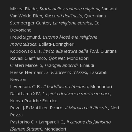
Mircea Eliade,
Storia delle credenze religioni
, Sansoni
Van Wolde Ellen,
Racconti dell’inizio
, Queriniana
Stemberger Gunter,
La religione ebraica
, Ed.
Devoniane
Freud Sigmund,
L’uomo Mosé e la religione
monoteistica
, Bollati-Boringhieri
Kopciowski Elia,
Invito alla lettura della Torà
, Giuntina
Ravasi Gianfranco,
Qohelet
, Mondadori
Crateri Marcello,
I vangeli apocrifi
, Einaudi
Hesse Hermann,
S. Francesco d’Assisi
, Tascabili
Newton
Levenson, C. B.,
Il buddhismo tibetano
, Mondadori
Dalai Lama XIV,
La gioia di vivere e morire in pace
,
Nuova Pratiche Editrice
Revel J-F./Matthieu Ricard,
Il Monaco e il filosofo
, Neri
Pozza
Pastorino C. / Lamparelli C.,
Il canone del jainismo
(Saman Suttam)
, Mondadori