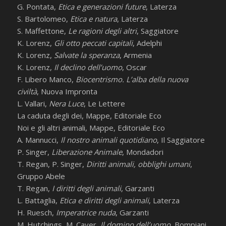
G. Pontata,
Etica e generazioni future
, Laterza
S. Bartolomeo,
Etica e natura
, Laterza
S. Maffettone,
Le ragioni degli altri
, Saggiatore
K. Lorenz,
Gli otto peccati capitali
, Adelphi
K. Lorenz,
Salvate la speranza
, Armenia
K. Lorenz,
Il declino dell’uomo
, Oscar
F. Libero Manco,
Biocentrismo. L’alba della nuova
civiltà
, Nuova Impronta
L. Vallari,
Nera Luce
, Le Lettere
La caduta degli dei, Mappe, Editoriale Eco
Noi e gli altri animali, Mappe, Editoriale Eco
A. Mannucci,
Il nostro animali quotidiano
, Il Saggiatore
P. Singer,
Liberazione Animale
, Mondadori
T. Regan, P. Singer,
Diritti animali, obblighi umani
,
Gruppo Abele
T. Regan,
I diritti degli animali
, Garzanti
L. Battaglia,
Etica e diritti degli animali
, Laterza
H. Ruesch,
Imperatrice nuda
, Garzanti
M. Hutchings, M. Caver,
Il domino dell’uomo
, Bompiani