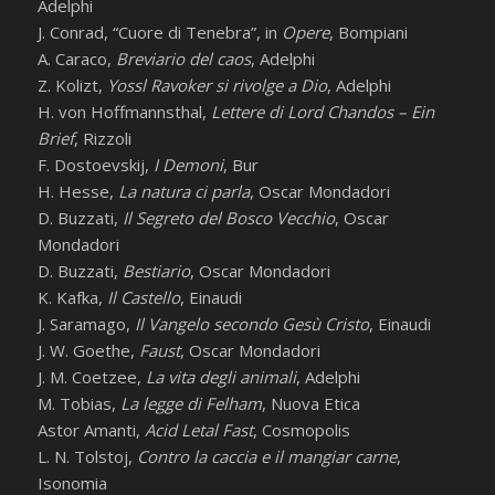
Adelphi
J. Conrad, “Cuore di Tenebra”, in
Opere
, Bompiani
A. Caraco,
Breviario del caos
, Adelphi
Z. Kolizt,
Yossl Ravoker si rivolge a Dio
, Adelphi
H. von Hoffmannsthal,
Lettere di Lord Chandos – Ein
Brief
, Rizzoli
F. Dostoevskij,
I Demoni
, Bur
H. Hesse,
La natura ci parla
, Oscar Mondadori
D. Buzzati,
Il Segreto del Bosco Vecchio
, Oscar
Mondadori
D. Buzzati,
Bestiario
, Oscar Mondadori
K. Kafka,
Il Castello
, Einaudi
J. Saramago,
Il Vangelo secondo Gesù Cristo
, Einaudi
J. W. Goethe,
Faust
, Oscar Mondadori
J. M. Coetzee,
La vita degli animali
, Adelphi
M. Tobias,
La legge di Felham
, Nuova Etica
Astor Amanti,
Acid Letal Fast
, Cosmopolis
L. N. Tolstoj,
Contro la caccia e il mangiar carne
,
Isonomia