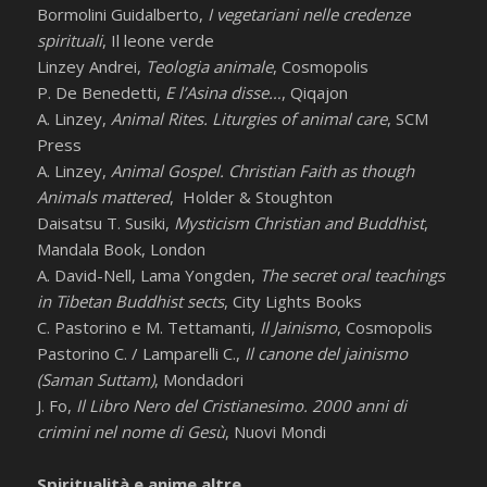
Bormolini Guidalberto,
I vegetariani nelle credenze
spirituali
, Il leone verde
Linzey Andrei,
Teologia animale
, Cosmopolis
P. De Benedetti,
E l’Asina disse…
, Qiqajon
A. Linzey,
Animal Rites. Liturgies of animal care
, SCM
Press
A. Linzey,
Animal Gospel. Christian Faith as though
Animals mattered
, Holder & Stoughton
Daisatsu T. Susiki,
Mysticism Christian and Buddhist
,
Mandala Book, London
A. David-Nell, Lama Yongden,
The secret oral teachings
in Tibetan Buddhist sects
, City Lights Books
C. Pastorino e M. Tettamanti,
Il Jainismo
, Cosmopolis
Pastorino C. / Lamparelli C.,
Il canone del jainismo
(Saman Suttam)
, Mondadori
J. Fo,
Il Libro Nero del Cristianesimo. 2000 anni di
crimini nel nome di Gesù
, Nuovi Mondi
Spiritualità e anime altre