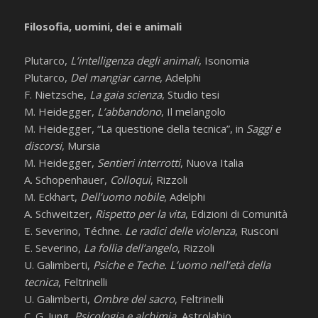
Filosofia, uomini, dei e animali
Plutarco,
L’intelligenza degli animali
, Isonomia
Plutarco,
Del mangiar carne
, Adelphi
F. Nietzsche,
La gaia scienza
, Studio tesi
M. Heidegger,
L’abbandono
, Il melangolo
M. Heidegger, “La questione della tecnica”, in
Saggi e
discorsi
, Mursia
M. Heidegger,
Sentieri interrotti
, Nuova Italia
A. Schopenhauer,
Colloqui
, Rizzoli
M. Eckhart,
Dell’uomo nobile
, Adelphi
A. Schweitzer,
Rispetto per la vita
, Edizioni di Comunità
E. Severino, Téchne.
Le radici delle violenza
, Rusconi
E. Severino,
La follia dell’angelo
, Rizzoli
U. Galimberti,
Psiche e Teche. L’uomo nell’età della
tecnica
, Feltrinelli
U. Galimberti,
Ombre del sacro
, Feltrinelli
C. G. Jung,
Psicologia e alchimia
, Astrolabio